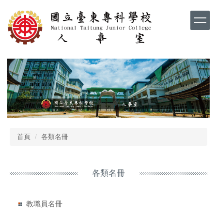
跳
到
主
要
內
容
區
首頁
各類名冊
各類名冊
教職員名冊