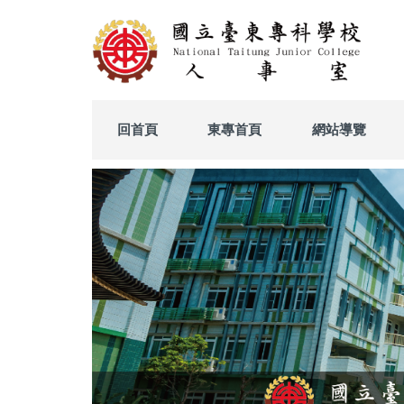
跳
到
主
要
內
容
區
回首頁
東專首頁
網站導覽