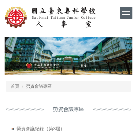
跳
到
主
要
內
容
區
首頁
勞資會議專區
勞資會議專區
勞資會議紀錄（第3屆）