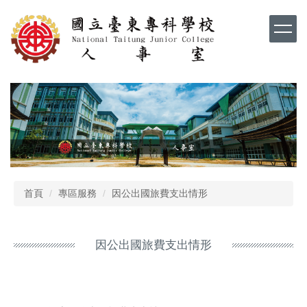
跳
到
主
要
內
容
區
首頁
專區服務
因公出國旅費支出情形
因公出國旅費支出情形