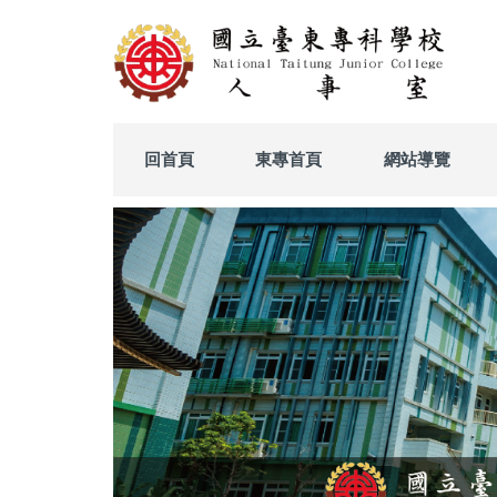
跳
到
主
要
內
容
區
回首頁
東專首頁
網站導覽