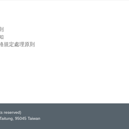
則
知
格規定處理原則
 reserved)
itung, 95045 Taiwan