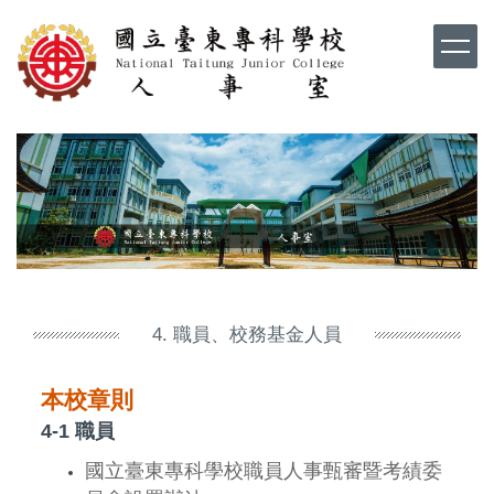
跳
到
主
要
內
容
區
4. 職員、校務基金人員
本校章則
4-1 職員
國立臺東專科學校職員人事甄審暨考績委