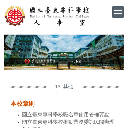
跳
到
主
要
內
容
區
13. 其他
本校章則
國立臺東專科學校職名章使用管理要點
國立臺東專科學校推動業務委託民間辦理