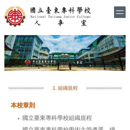
跳
到
主
要
內
容
區
1. 組織規程
本校章則
國立臺東專科學校組織規程
國立臺東專科學校學術主管遴選、續